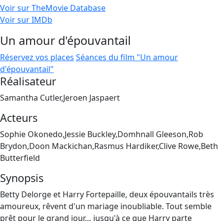
Voir sur TheMovie Database
Voir sur IMDb
Un amour d'épouvantail
Réservez vos places
Séances du film "Un amour
d'épouvantail"
Réalisateur
Samantha Cutler,Jeroen Jaspaert
Acteurs
Sophie Okonedo,Jessie Buckley,Domhnall Gleeson,Rob
Brydon,Doon Mackichan,Rasmus Hardiker,Clive Rowe,Beth
Butterfield
Synopsis
Betty Delorge et Harry Fortepaille, deux épouvantails très
amoureux, rêvent d'un mariage inoubliable. Tout semble
prêt pour le grand jour… jusqu'à ce que Harry parte