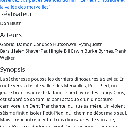
Réservez vos places
Séances du film "Le Petit dinosaure et
la vallée des merveilles"
Réalisateur
Don Bluth
Acteurs
Gabriel Damon,Candace Hutson,Will Ryan,Judith
Barsi,Helen Shaver,Pat Hingle,Bill Erwin,Burke Byrnes,Frank
Welker
Synopsis
La sècheresse pousse les derniers dinosaures à s'exiler. En
route vers la fertile vallée des Merveilles, Petit-Pied, un
jeune brontosaure de la famille herbivore des Longs Cous,
est séparé de sa famille par l'attaque d'un dinosaure
carnivore, un Dent Tranchante, qui tue sa mère. Un violent
séisme finit d'isoler Petit-Pied, qui chemine désormais seul.
Mais il rencontre bientôt trois dinosaures de son âge,
Cera, Petrie et Becky, qui vont l'accompagner dans son