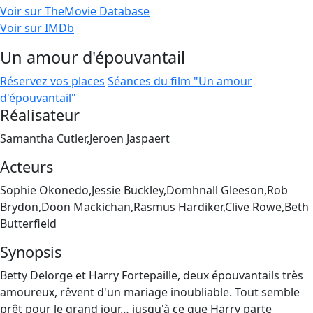
Voir sur TheMovie Database
Voir sur IMDb
Un amour d'épouvantail
Réservez vos places
Séances du film "Un amour
d'épouvantail"
Réalisateur
Samantha Cutler,Jeroen Jaspaert
Acteurs
Sophie Okonedo,Jessie Buckley,Domhnall Gleeson,Rob
Brydon,Doon Mackichan,Rasmus Hardiker,Clive Rowe,Beth
Butterfield
Synopsis
Betty Delorge et Harry Fortepaille, deux épouvantails très
amoureux, rêvent d'un mariage inoubliable. Tout semble
prêt pour le grand jour… jusqu'à ce que Harry parte