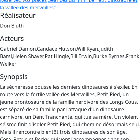
Réservez vos places
Séances du film "Le Petit dinosaure et
la vallée des merveilles"
Réalisateur
Don Bluth
Acteurs
Gabriel Damon,Candace Hutson,Will Ryan,Judith
Barsi,Helen Shaver,Pat Hingle,Bill Erwin,Burke Byrnes,Frank
Welker
Synopsis
La sècheresse pousse les derniers dinosaures à s'exiler. En
route vers la fertile vallée des Merveilles, Petit-Pied, un
jeune brontosaure de la famille herbivore des Longs Cous,
est séparé de sa famille par l'attaque d'un dinosaure
carnivore, un Dent Tranchante, qui tue sa mère. Un violent
séisme finit d'isoler Petit-Pied, qui chemine désormais seul.
Mais il rencontre bientôt trois dinosaures de son âge,
Cera, Petrie et Becky, qui vont l'accompagner dans son