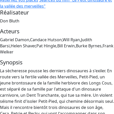
Réservez vos places
Séances du film "Le Petit dinosaure et
la vallée des merveilles"
Réalisateur
Don Bluth
Acteurs
Gabriel Damon,Candace Hutson,Will Ryan,Judith
Barsi,Helen Shaver,Pat Hingle,Bill Erwin,Burke Byrnes,Frank
Welker
Synopsis
La sècheresse pousse les derniers dinosaures à s'exiler. En
route vers la fertile vallée des Merveilles, Petit-Pied, un
jeune brontosaure de la famille herbivore des Longs Cous,
est séparé de sa famille par l'attaque d'un dinosaure
carnivore, un Dent Tranchante, qui tue sa mère. Un violent
séisme finit d'isoler Petit-Pied, qui chemine désormais seul.
Mais il rencontre bientôt trois dinosaures de son âge,
Cera, Petrie et Becky, qui vont l'accompagner dans son