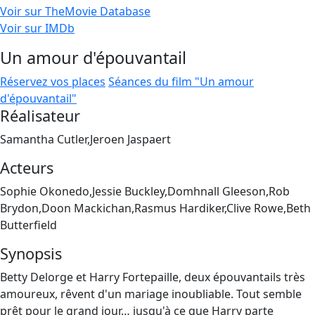
Voir sur TheMovie Database
Voir sur IMDb
Un amour d'épouvantail
Réservez vos places
Séances du film "Un amour
d'épouvantail"
Réalisateur
Samantha Cutler,Jeroen Jaspaert
Acteurs
Sophie Okonedo,Jessie Buckley,Domhnall Gleeson,Rob
Brydon,Doon Mackichan,Rasmus Hardiker,Clive Rowe,Beth
Butterfield
Synopsis
Betty Delorge et Harry Fortepaille, deux épouvantails très
amoureux, rêvent d'un mariage inoubliable. Tout semble
prêt pour le grand jour… jusqu'à ce que Harry parte