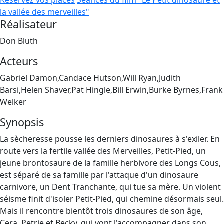
Réservez vos places
Séances du film "Le Petit dinosaure et
la vallée des merveilles"
Réalisateur
Don Bluth
Acteurs
Gabriel Damon,Candace Hutson,Will Ryan,Judith
Barsi,Helen Shaver,Pat Hingle,Bill Erwin,Burke Byrnes,Frank
Welker
Synopsis
La sècheresse pousse les derniers dinosaures à s'exiler. En
route vers la fertile vallée des Merveilles, Petit-Pied, un
jeune brontosaure de la famille herbivore des Longs Cous,
est séparé de sa famille par l'attaque d'un dinosaure
carnivore, un Dent Tranchante, qui tue sa mère. Un violent
séisme finit d'isoler Petit-Pied, qui chemine désormais seul.
Mais il rencontre bientôt trois dinosaures de son âge,
Cera, Petrie et Becky, qui vont l'accompagner dans son