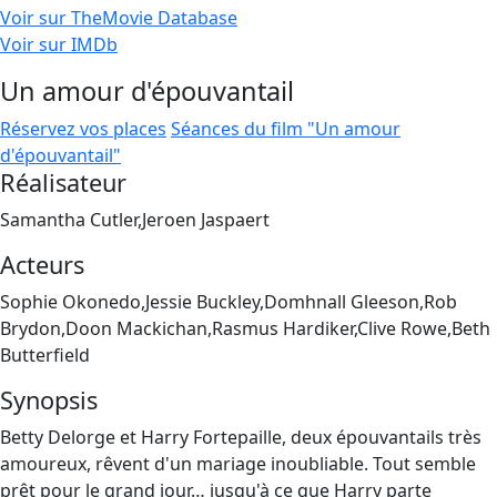
Voir sur TheMovie Database
Voir sur IMDb
Un amour d'épouvantail
Réservez vos places
Séances du film "Un amour
d'épouvantail"
Réalisateur
Samantha Cutler,Jeroen Jaspaert
Acteurs
Sophie Okonedo,Jessie Buckley,Domhnall Gleeson,Rob
Brydon,Doon Mackichan,Rasmus Hardiker,Clive Rowe,Beth
Butterfield
Synopsis
Betty Delorge et Harry Fortepaille, deux épouvantails très
amoureux, rêvent d'un mariage inoubliable. Tout semble
prêt pour le grand jour… jusqu'à ce que Harry parte