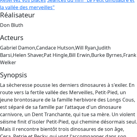
Réservez vos places
Séances du film "Le Petit dinosaure et
la vallée des merveilles"
Réalisateur
Don Bluth
Acteurs
Gabriel Damon,Candace Hutson,Will Ryan,Judith
Barsi,Helen Shaver,Pat Hingle,Bill Erwin,Burke Byrnes,Frank
Welker
Synopsis
La sècheresse pousse les derniers dinosaures à s'exiler. En
route vers la fertile vallée des Merveilles, Petit-Pied, un
jeune brontosaure de la famille herbivore des Longs Cous,
est séparé de sa famille par l'attaque d'un dinosaure
carnivore, un Dent Tranchante, qui tue sa mère. Un violent
séisme finit d'isoler Petit-Pied, qui chemine désormais seul.
Mais il rencontre bientôt trois dinosaures de son âge,
Cera, Petrie et Becky, qui vont l'accompagner dans son