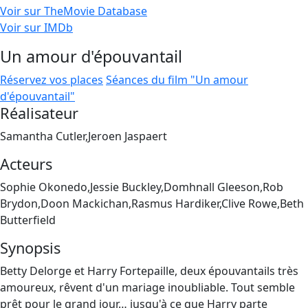
Voir sur TheMovie Database
Voir sur IMDb
Un amour d'épouvantail
Réservez vos places
Séances du film "Un amour
d'épouvantail"
Réalisateur
Samantha Cutler,Jeroen Jaspaert
Acteurs
Sophie Okonedo,Jessie Buckley,Domhnall Gleeson,Rob
Brydon,Doon Mackichan,Rasmus Hardiker,Clive Rowe,Beth
Butterfield
Synopsis
Betty Delorge et Harry Fortepaille, deux épouvantails très
amoureux, rêvent d'un mariage inoubliable. Tout semble
prêt pour le grand jour… jusqu'à ce que Harry parte